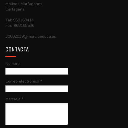
Molinos Marfagones,
Cartagena.
Tel: 968168414
Fax: 968168536
30002039@murciaeduca.es
CONTACTA
Nombre
Correo electrónico
*
Mensaje
*