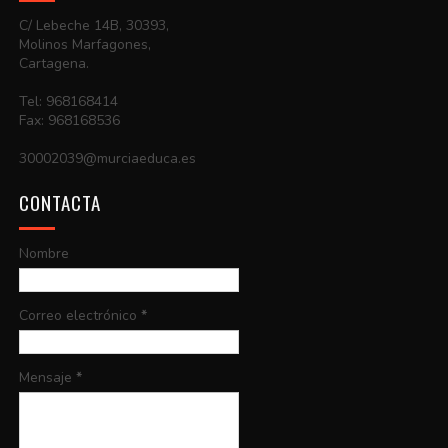
C/ Lebeche 14B, 30393,
Molinos Marfagones,
Cartagena.
Tel: 968168414
Fax: 968168536
30002039@murciaeduca.es
CONTACTA
Nombre
Correo electrónico
*
Mensaje
*