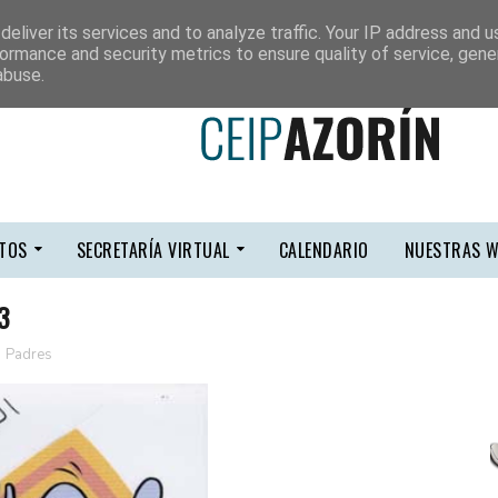
eliver its services and to analyze traffic. Your IP address and 
ormance and security metrics to ensure quality of service, gen
abuse.
TOS
SECRETARÍA VIRTUAL
CALENDARIO
NUESTRAS W
3
,
Padres