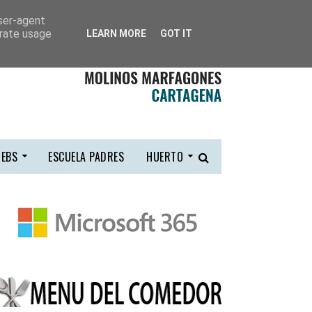
user-agent
erate usage
LEARN MORE
GOT IT
EBS
ESCUELA PADRES
HUERTO