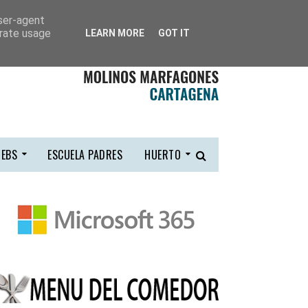
user-agent
erate usage
LEARN MORE
GOT IT
EBS
ESCUELA PADRES
HUERTO