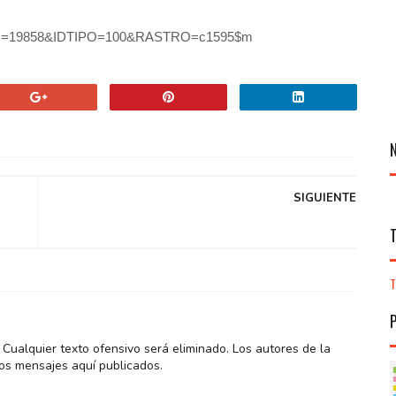
IDO=19858&IDTIPO=100&RASTRO=c1595$m
SIGUIENTE
Cualquier texto ofensivo será eliminado. Los autores de la
os mensajes aquí publicados.