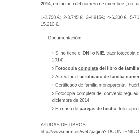
2014
, en función del número de miembros, no ha
1-2.790 €;
2-3.745 €;
3-4.815€;
4-6.390 €;
5-7.
15.210 €.
Documentación:
Si no tiene el
DNI o NIE,
traer fotocopia
2014).
Fotocopia
completa
del libro de familia
Acreditar el
certificado de
familia numer
Certificado de familia monoparental, hué
Fotocopia completa del convenio regulad
diciembre de 2014.
En caso de
parejas de hecho
, fotocopi
AYUDAS DE LIBROS:
http://www.carm.es/web/pagina?IDCONTEN