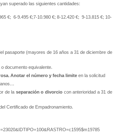
yan superado las siguientes cantidades:
965 €;
6-9.495 €;
7-10.980 €; 8-12.420 €;
9-13.815 €; 10-
 del pasaporte (mayores de 16 años a 31 de diciembre de
o documento equivalente.
osa. Anotar el número y fecha limite
en la solicitud
rfanos…
or de la
separación o divorcio
con anterioridad a 31 de
a del Certificado de Empadronamiento.
IDO=23020&IDTIPO=100&RASTRO=c1595$m19785