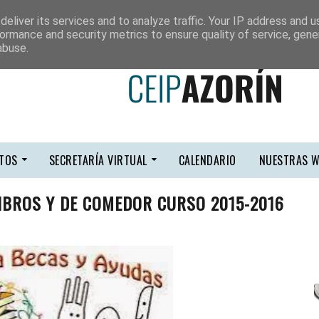
eliver its services and to analyze traffic. Your IP address and 
ormance and security metrics to ensure quality of service, gen
abuse.
TOS
SECRETARÍA VIRTUAL
CALENDARIO
NUESTRAS W
IBROS Y DE COMEDOR CURSO 2015-2016