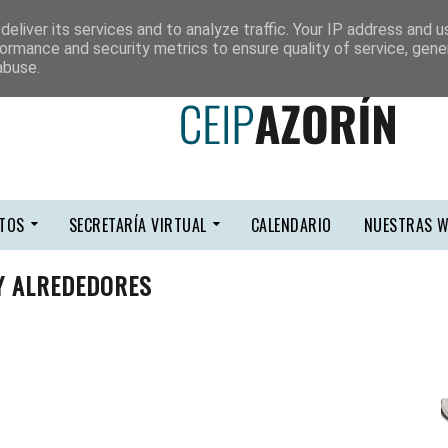
eliver its services and to analyze traffic. Your IP address and 
ormance and security metrics to ensure quality of service, gen
abuse.
TOS
SECRETARÍA VIRTUAL
CALENDARIO
NUESTRAS W
Y ALREDEDORES