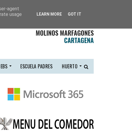
user-agent
erate usage
LEARN MORE
GOT IT
EBS
ESCUELA PADRES
HUERTO