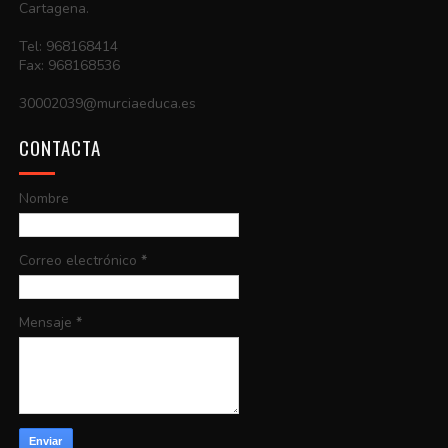
Cartagena.
Tel: 968168414
Fax: 968168536
30002039@murciaeduca.es
CONTACTA
Nombre
Correo electrónico
*
Mensaje
*