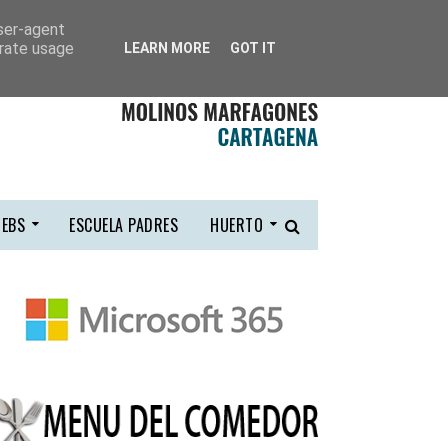
user-agent
erate usage
LEARN MORE
GOT IT
EBS
ESCUELA PADRES
HUERTO