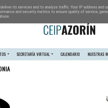
eliver its services and to analyze traffic. Your IP address and 
ormance and security metrics to ensure quality of service, gen
abuse.
TOS
SECRETARÍA VIRTUAL
CALENDARIO
NUESTRAS W
ONIA