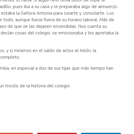
mundo, lo hacía. Si algún niño tenía dolor de tripa, le
adillo, pues iba a su casa y le preparaba algo de almuerzo.
í estaba la Señora Antonia para curarte y consolarte. Los
e todo, aunque fuese fuera de su horario laboral. Más de
caso de que se las dejasen encendidas. Nos cuenta su
e decían cosas del colegio, se emocionaba y les apretaba la
 y si miramos en el salón de actos el telón, la
 completo.
ilia, en especial a dos de sus hijas que más tiempo han
 trocito de la historia del colegio.