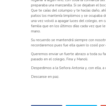
regañar a algún niño, con toda la confianza del 
preparaba una manzanilla. Si se dejaban el boc
Que te caías del columpio y te hacías daño, ah
patios los mantenía limpísimos y se ocupaba d
una vez volvió a apagar luces del colegio, en 
familia que en los últimos días cada vez que l
mano.
Su recuerdo se mantendrá siempre con nosotros,
recordaremos pues fue ella quien lo cosió por
Queremos enviar un fuerte abrazo a toda su fam
pasado en el colegio, Fina y Manoli.
Despedimos a la Señora Antonia y, con ella, a un
Descanse en paz.