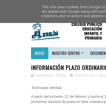
AMPA
CONSEJERÍA
CONTACTA
This site uses cookies from Google to d
are shared with Google along with perf
statistics, and to detect and address 
INICIO
NUESTRO CENTRO
DOCUMEN
INFORMACIÓN PLAZO ORDINARI
colegioazorin
0:52
admisión
,
curso
,
dest
Estimadas familias:
A partir del próximo 27 de febrero y hasta el 
presentar solicitud de plaza en fase ordinaria