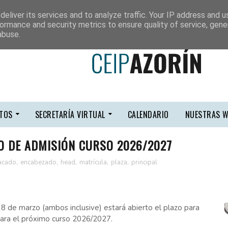
eliver its services and to analyze traffic. Your IP address and 
ormance and security metrics to ensure quality of service, gen
abuse.
TOS
SECRETARÍA VIRTUAL
CALENDARIO
NUESTRAS W
O DE ADMISIÓN CURSO 2026/2027
acado
,
encabezado
,
head
,
matrícula
,
plaza
,
principal
18 de marzo (ambos inclusive) estará abierto el plazo para
 para el próximo curso 2026/2027.