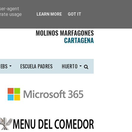
user-agent
erate usage
LEARN MORE
GOT IT
EBS
ESCUELA PADRES
HUERTO