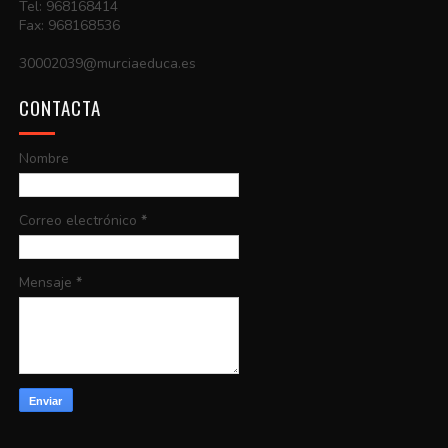
Tel: 968168414
Fax: 968168536
30002039@murciaeduca.es
CONTACTA
Nombre
Correo electrónico
*
Mensaje
*