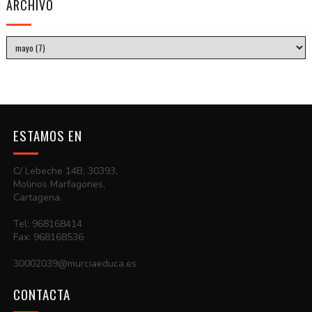
ARCHIVO
ESTAMOS EN
C/ Lebeche 14B, 30393,
Molinos Marfagones,
Cartagena.
Tel: 968168414
Fax: 968168536
30002039@murciaeduca.es
CONTACTA