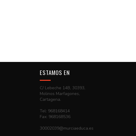
ESTAMOS EN
C/ Lebeche 14B, 30393,
Molinos Marfagones,
Cartagena.
Tel: 968168414
Fax: 968168536
30002039@murciaeduca.es