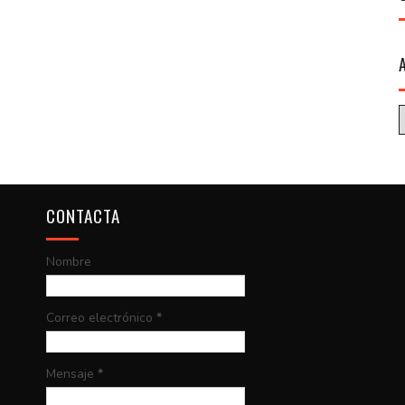
CONTACTA
Nombre
Correo electrónico
*
Mensaje
*