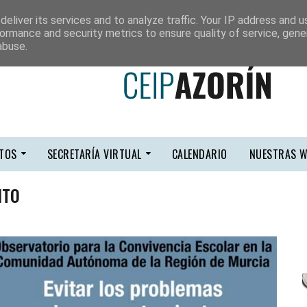
eliver its services and to analyze traffic. Your IP address and 
ormance and security metrics to ensure quality of service, gen
abuse.
TOS
SECRETARÍA VIRTUAL
CALENDARIO
NUESTRAS W
NTO