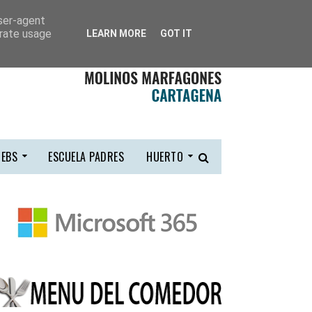
user-agent
erate usage
LEARN MORE
GOT IT
EBS
ESCUELA PADRES
HUERTO