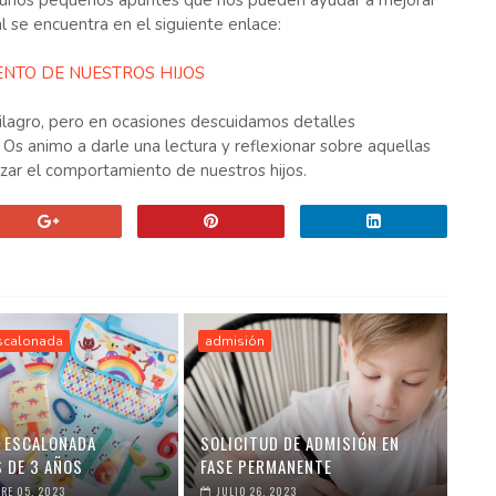
n unos pequeños apuntes que nos pueden ayudar a mejorar
 se encuentra en el siguiente enlace:
NTO DE NUESTROS HIJOS
lagro, pero en ocasiones descuidamos detalles
Os animo a darle una lectura y reflexionar sobre aquellas
ar el comportamiento de nuestros hijos.
escalonada
admisión
 ESCALONADA
SOLICITUD DE ADMISIÓN EN
 DE 3 AÑOS
FASE PERMANENTE
RE 05, 2023
JULIO 26, 2023