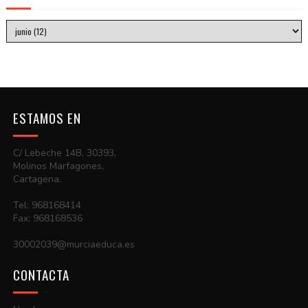
ESTAMOS EN
C/ Lebeche 14B, 30393,
Molinos Marfagones,
Cartagena.
Tel: 968168414
Fax: 968168536
30002039@murciaeduca.es
CONTACTA