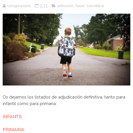
colegioazorin
1:11
admisión
,
head
,
secretaria
Os dejamos los listados de adjudicación definitiva, tanto para
infantil como para primaria:
INFANTIL
PRIMARIA